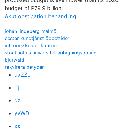
proposed budget is even lower than its 2020
budget of P79.9 billion.
Akut obstipation behandling
johan lindeberg malmö
ecster kundtjänst öppettider
interimsskulder konton
stockholms universitet antagningspoang
bjurwald
rekvirera betyder
qxZZp
Tj
dz
yvWD
xs