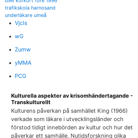
b96 korkort fore 1996
trafikskola harnosand
underläkare umeå
VjcIs
wG
Zumw
yMMA
PCG
Kulturella aspekter av krisomhändertagande -
Transkulturellt
Kulturens påverkan på samhället King (1966)
verkade som läkare i utvecklingsländer och
förstod tidigt innebörden av kultur och hur det
påverkar ett samhälle. Nutidsforskning olika